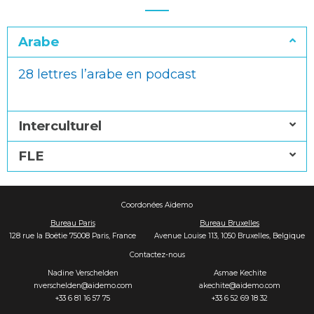
Arabe
28 lettres l’arabe en podcast
Interculturel
FLE
Coordonées Aïdemo
Bureau Paris
Bureau Bruxelles
128 rue la Boëtie 75008 Paris, France
Avenue Louise 113, 1050 Bruxelles, Belgique
Contactez-nous
Nadine Verschelden
Asmae Kechite
nverschelden@aidemo.com
akechite@aidemo.com
+33 6 81 16 57 75
+33 6 52 69 18 32